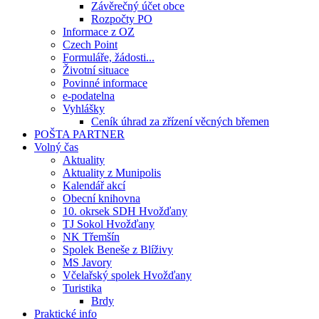
Závěrečný účet obce
Rozpočty PO
Informace z OZ
Czech Point
Formuláře, žádosti...
Životní situace
Povinné informace
e-podatelna
Vyhlášky
Ceník úhrad za zřízení věcných břemen
POŠTA PARTNER
Volný čas
Aktuality
Aktuality z Munipolis
Kalendář akcí
Obecní knihovna
10. okrsek SDH Hvožďany
TJ Sokol Hvožďany
NK Třemšín
Spolek Beneše z Blíživy
MS Javory
Včelařský spolek Hvožďany
Turistika
Brdy
Praktické info