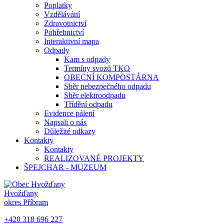
Poplatky
Vzdělávání
Zdravotnictví
Pohřebnictví
Interaktivní mapa
Odpady
Kam s odpady
Termíny svozů TKO
OBECNÍ KOMPOSTÁRNA
Sběr nebezpečného odpadu
Sběr elektroodpadu
Třídění odpadu
Evidence pálení
Napsali o nás
Důležité odkazy
Kontakty
Kontakty
REALIZOVANÉ PROJEKTY
ŠPEJCHAR - MUZEUM
Hvožďany
okres Příbram
+420 318 696 227