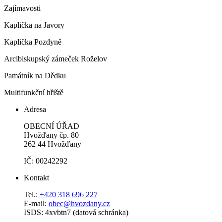
Zajímavosti
Kaplička na Javory
Kaplička Pozdyně
Arcibiskupský zámeček Roželov
Památník na Dědku
Multifunkční hřiště
Adresa
OBECNÍ ÚŘAD
Hvožďany čp. 80
262 44 Hvožďany
IČ: 00242292
Kontakt
Tel.:
+420 318 696 227
E-mail:
obec@hvozdany.cz
ISDS: 4xvbtn7 (datová schránka)