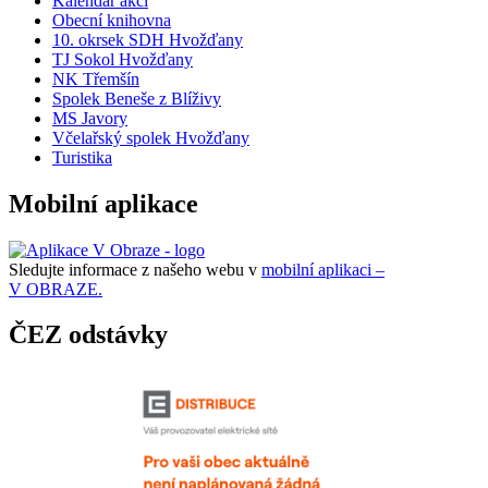
Kalendář akcí
Obecní knihovna
10. okrsek SDH Hvožďany
TJ Sokol Hvožďany
NK Třemšín
Spolek Beneše z Blíživy
MS Javory
Včelařský spolek Hvožďany
Turistika
Mobilní aplikace
Sledujte informace z našeho webu v
mobilní aplikaci –
V OBRAZE.
ČEZ odstávky