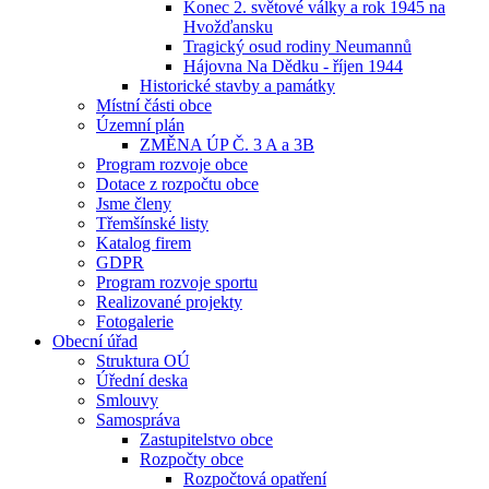
Konec 2. světové války a rok 1945 na
Hvožďansku
Tragický osud rodiny Neumannů
Hájovna Na Dědku - říjen 1944
Historické stavby a památky
Místní části obce
Územní plán
ZMĚNA ÚP Č. 3 A a 3B
Program rozvoje obce
Dotace z rozpočtu obce
Jsme členy
Třemšínské listy
Katalog firem
GDPR
Program rozvoje sportu
Realizované projekty
Fotogalerie
Obecní úřad
Struktura OÚ
Úřední deska
Smlouvy
Samospráva
Zastupitelstvo obce
Rozpočty obce
Rozpočtová opatření