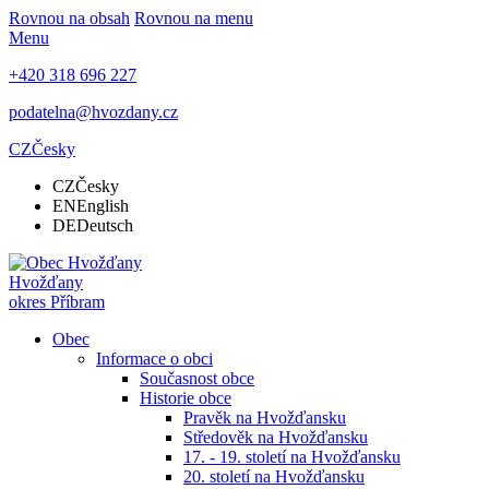
Rovnou na obsah
Rovnou na menu
Menu
+420 318 696 227
podatelna@hvozdany.cz
CZ
Česky
CZ
Česky
EN
English
DE
Deutsch
Hvožďany
okres Příbram
Obec
Informace o obci
Současnost obce
Historie obce
Pravěk na Hvožďansku
Středověk na Hvožďansku
17. - 19. století na Hvožďansku
20. století na Hvožďansku