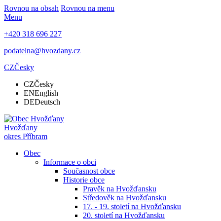
Rovnou na obsah
Rovnou na menu
Menu
+420 318 696 227
podatelna@hvozdany.cz
CZ
Česky
CZ
Česky
EN
English
DE
Deutsch
Hvožďany
okres Příbram
Obec
Informace o obci
Současnost obce
Historie obce
Pravěk na Hvožďansku
Středověk na Hvožďansku
17. - 19. století na Hvožďansku
20. století na Hvožďansku