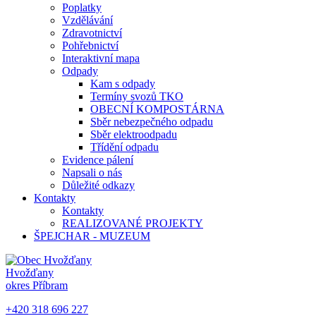
Poplatky
Vzdělávání
Zdravotnictví
Pohřebnictví
Interaktivní mapa
Odpady
Kam s odpady
Termíny svozů TKO
OBECNÍ KOMPOSTÁRNA
Sběr nebezpečného odpadu
Sběr elektroodpadu
Třídění odpadu
Evidence pálení
Napsali o nás
Důležité odkazy
Kontakty
Kontakty
REALIZOVANÉ PROJEKTY
ŠPEJCHAR - MUZEUM
Hvožďany
okres Příbram
+420 318 696 227