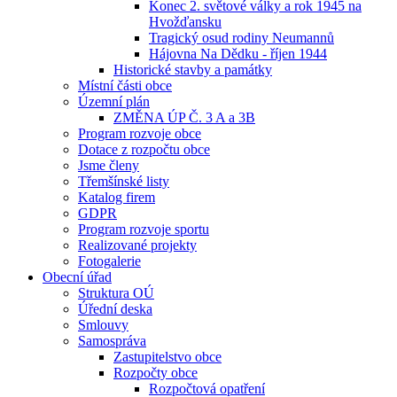
Konec 2. světové války a rok 1945 na
Hvožďansku
Tragický osud rodiny Neumannů
Hájovna Na Dědku - říjen 1944
Historické stavby a památky
Místní části obce
Územní plán
ZMĚNA ÚP Č. 3 A a 3B
Program rozvoje obce
Dotace z rozpočtu obce
Jsme členy
Třemšínské listy
Katalog firem
GDPR
Program rozvoje sportu
Realizované projekty
Fotogalerie
Obecní úřad
Struktura OÚ
Úřední deska
Smlouvy
Samospráva
Zastupitelstvo obce
Rozpočty obce
Rozpočtová opatření