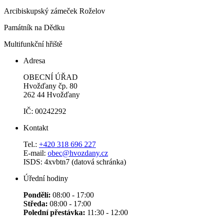
Arcibiskupský zámeček Roželov
Památník na Dědku
Multifunkční hřiště
Adresa
OBECNÍ ÚŘAD
Hvožďany čp. 80
262 44 Hvožďany
IČ: 00242292
Kontakt
Tel.:
+420 318 696 227
E-mail:
obec@hvozdany.cz
ISDS: 4xvbtn7 (datová schránka)
Úřední hodiny
Pondělí:
08:00 - 17:00
Středa:
08:00 - 17:00
Polední přestávka:
11:30 - 12:00