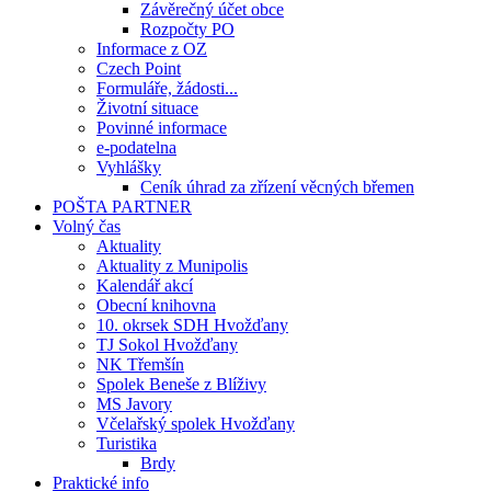
Závěrečný účet obce
Rozpočty PO
Informace z OZ
Czech Point
Formuláře, žádosti...
Životní situace
Povinné informace
e-podatelna
Vyhlášky
Ceník úhrad za zřízení věcných břemen
POŠTA PARTNER
Volný čas
Aktuality
Aktuality z Munipolis
Kalendář akcí
Obecní knihovna
10. okrsek SDH Hvožďany
TJ Sokol Hvožďany
NK Třemšín
Spolek Beneše z Blíživy
MS Javory
Včelařský spolek Hvožďany
Turistika
Brdy
Praktické info