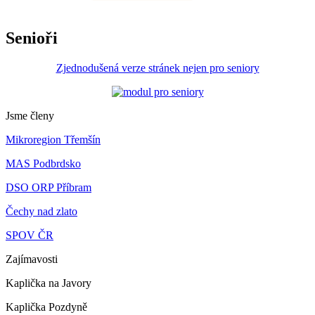
Senioři
Zjednodušená verze stránek nejen pro seniory
Jsme členy
Mikroregion Třemšín
MAS Podbrdsko
DSO ORP Příbram
Čechy nad zlato
SPOV ČR
Zajímavosti
Kaplička na Javory
Kaplička Pozdyně