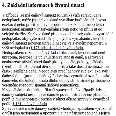
4. Základní informace k životní situaci
V případě, že má daňový subjekt (dlužník) vůči správci daně
nedoplatek, může jej správce daně vymáhat: buď sám (daňovou
exekucí) nebo prostřednictvím soudního exekutora, nebo tento
nedoplatek uplatnit v insolvenčním řízení nebo jej přihlásit do
veřejné dražby. Správce daně přitom zvolí takový způsob vymáhání
nedoplatku, aby výše nákladů spojených s vymáháním, které bude
daňový subjekt povinen uhradit, nebyla ve zjevném nepoměru k
výši nedoplatku (
§ 175 odst. 1 a 2 daňového řádu
).
Nedoplatkem rozumí
daňový řád
částku daně, která dosud není
uhrazena, přestože již uplynul den splatnosti daně, a zároveň i
neuhrazené příslušenství daně (úroky, penále, pokuty, náklady
řízení), u něhož uplynul den splatnosti, a také dosud neuhrazenou
částku zajištěné daně. Nedoplatek hradí daňový subjekt jako svůj
daňový dluh (proto jej daňový řád ve fázi vymáhání označuje jako
daňového dlužníka); tomuto dluhu odpovídá na straně příslušného
veřejného rozpočtu splatná daňová pohledávka.
K vymáhání nedoplatku přikročí správce daně v případě, kdy
daňový subjekt nesplní své daňové povinnosti v rovině platební,
popř. je mu nedoplatek předán v rámci dělené správy k vymožení
podle
§ 161 daňového řádu
.
Správce daně může daňový subjekt vhodným způsobem vyrozumět
o výši jeho nedoplatků a upozornit jej na následky spojené s jejich