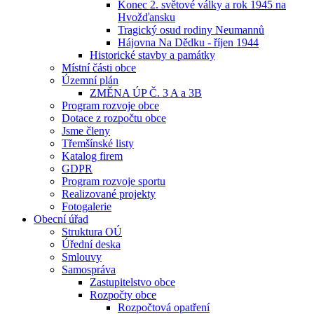
Konec 2. světové války a rok 1945 na
Hvožďansku
Tragický osud rodiny Neumannů
Hájovna Na Dědku - říjen 1944
Historické stavby a památky
Místní části obce
Územní plán
ZMĚNA ÚP Č. 3 A a 3B
Program rozvoje obce
Dotace z rozpočtu obce
Jsme členy
Třemšínské listy
Katalog firem
GDPR
Program rozvoje sportu
Realizované projekty
Fotogalerie
Obecní úřad
Struktura OÚ
Úřední deska
Smlouvy
Samospráva
Zastupitelstvo obce
Rozpočty obce
Rozpočtová opatření