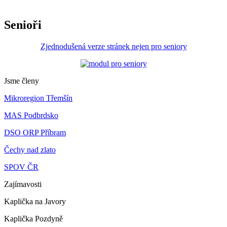
Senioři
Zjednodušená verze stránek nejen pro seniory
Jsme členy
Mikroregion Třemšín
MAS Podbrdsko
DSO ORP Příbram
Čechy nad zlato
SPOV ČR
Zajímavosti
Kaplička na Javory
Kaplička Pozdyně