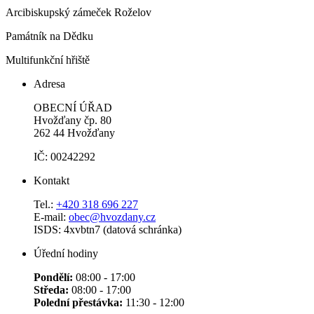
Arcibiskupský zámeček Roželov
Památník na Dědku
Multifunkční hřiště
Adresa
OBECNÍ ÚŘAD
Hvožďany čp. 80
262 44 Hvožďany
IČ: 00242292
Kontakt
Tel.:
+420 318 696 227
E-mail:
obec@hvozdany.cz
ISDS: 4xvbtn7 (datová schránka)
Úřední hodiny
Pondělí:
08:00 - 17:00
Středa:
08:00 - 17:00
Polední přestávka:
11:30 - 12:00