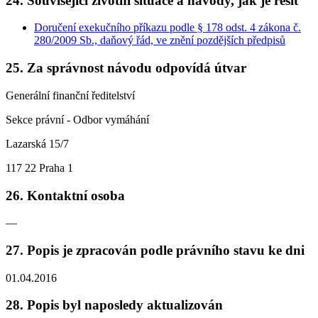
24. Související životní situace a návody, jak je řešit
Doručení exekučního příkazu podle § 178 odst. 4 zákona č.
280/2009 Sb., daňový řád, ve znění pozdějších předpisů
25. Za správnost návodu odpovídá útvar
Generální finanční ředitelství
Sekce právní - Odbor vymáhání
Lazarská 15/7
117 22 Praha 1
26. Kontaktní osoba
—
27. Popis je zpracován podle právního stavu ke dni
01.04.2016
28. Popis byl naposledy aktualizován