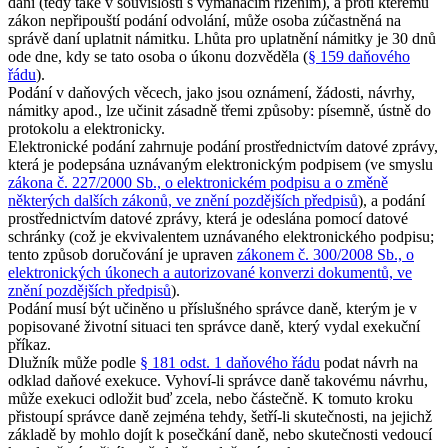
daní (tedy také v souvislosti s vymáhacím řízením), a proti kterému
zákon nepřipouští podání odvolání, může osoba zúčastněná na
správě daní uplatnit námitku. Lhůta pro uplatnění námitky je 30 dnů
ode dne, kdy se tato osoba o úkonu dozvěděla (
§ 159 daňového
řádu
).
Podání v daňových věcech, jako jsou oznámení, žádosti, návrhy,
námitky apod., lze učinit zásadně třemi způsoby: písemně, ústně do
protokolu a elektronicky.
Elektronické podání zahrnuje podání prostřednictvím datové zprávy,
která je podepsána uznávaným elektronickým podpisem (ve smyslu
zákona č. 227/2000 Sb., o elektronickém podpisu a o změně
některých dalších zákonů, ve znění pozdějších předpisů
), a podání
prostřednictvím datové zprávy, která je odeslána pomocí datové
schránky (což je ekvivalentem uznávaného elektronického podpisu;
tento způsob doručování je upraven
zákonem č. 300/2008 Sb., o
elektronických úkonech a autorizované konverzi dokumentů, ve
znění pozdějších předpisů
).
Podání musí být učiněno u příslušného správce daně, kterým je v
popisované životní situaci ten správce daně, který vydal exekuční
příkaz.
Dlužník může podle
§ 181 odst. 1 daňového řádu
podat návrh na
odklad daňové exekuce. Vyhoví-li správce daně takovému návrhu,
může exekuci odložit buď zcela, nebo částečně. K tomuto kroku
přistoupí správce daně zejména tehdy, šetří-li skutečnosti, na jejichž
základě by mohlo dojít k posečkání daně, nebo skutečnosti vedoucí