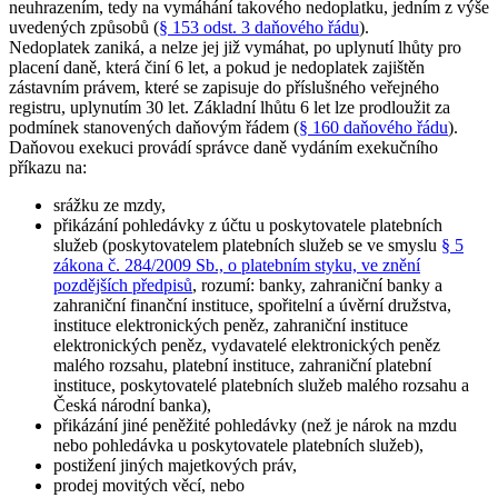
neuhrazením, tedy na vymáhání takového nedoplatku, jedním z výše
uvedených způsobů (
§ 153 odst. 3 daňového řádu
).
Nedoplatek zaniká, a nelze jej již vymáhat, po uplynutí lhůty pro
placení daně, která činí 6 let, a pokud je nedoplatek zajištěn
zástavním právem, které se zapisuje do příslušného veřejného
registru, uplynutím 30 let. Základní lhůtu 6 let lze prodloužit za
podmínek stanovených daňovým řádem (
§ 160 daňového řádu
).
Daňovou exekuci provádí správce daně vydáním exekučního
příkazu na:
srážku ze mzdy,
přikázání pohledávky z účtu u poskytovatele platebních
služeb (poskytovatelem platebních služeb se ve smyslu
§ 5
zákona č. 284/2009 Sb., o platebním styku, ve znění
pozdějších předpisů
, rozumí: banky, zahraniční banky a
zahraniční finanční instituce, spořitelní a úvěrní družstva,
instituce elektronických peněz, zahraniční instituce
elektronických peněz, vydavatelé elektronických peněz
malého rozsahu, platební instituce, zahraniční platební
instituce, poskytovatelé platebních služeb malého rozsahu a
Česká národní banka),
přikázání jiné peněžité pohledávky (než je nárok na mzdu
nebo pohledávka u poskytovatele platebních služeb),
postižení jiných majetkových práv,
prodej movitých věcí, nebo