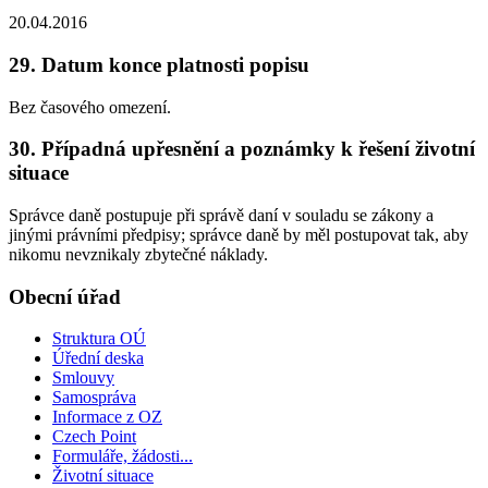
20.04.2016
29. Datum konce platnosti popisu
Bez časového omezení.
30. Případná upřesnění a poznámky k řešení životní
situace
Správce daně postupuje při správě daní v souladu se zákony a
jinými právními předpisy; správce daně by měl postupovat tak, aby
nikomu nevznikaly zbytečné náklady.
Obecní úřad
Struktura OÚ
Úřední deska
Smlouvy
Samospráva
Informace z OZ
Czech Point
Formuláře, žádosti...
Životní situace