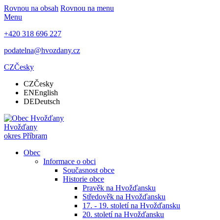
Rovnou na obsah
Rovnou na menu
Menu
+420 318 696 227
podatelna@hvozdany.cz
CZ
Česky
CZ
Česky
EN
English
DE
Deutsch
Hvožďany
okres Příbram
Obec
Informace o obci
Současnost obce
Historie obce
Pravěk na Hvožďansku
Středověk na Hvožďansku
17. - 19. století na Hvožďansku
20. století na Hvožďansku