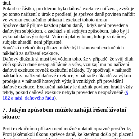
titul.
Pokud se částka, pro kterou byla daňová exekuce nařízena, zvyšuje
po tomto nařízení o úrok z prodlení, je správce daně povinen nařídit
ve výroku exekučního příkazu i exekuci tohoto úroku.
Správce daně přijme každou platbu daně, i když není provedena
daňovým subjektem, a zachází s ní stejným způsobem, jako by ji
vykonal daňový subjekt. Vrácení platby tomu, kdo ji za daňový
subjekt uhradil, není přípustné.
Součástí exekučního příkazu může být i stanovení exekučních
nákladů za nařízení exekuce.
Daňový dlužník si musí být vědom toho, že v případě, že svůj dluh
vůči správci daně nezaplatí řádně a včas, vznikají mu po nařízení
daňové exekuce rovněž exekuční náklady. Ty spočívají v náhradě
nákladů za nařízení daňové exekuce, v náhradě nákladů za výkon
prodeje a v náhradě hotových výdajů vzniklých při provádění
daňové exekuce. Exekuční náklady je dlužník povinen hradit vždy
tehdy, pokud daňová exekuce nebyla provedena neoprávněně (
§
182 a násl. daňového řádu
).
7. Jakým způsobem můžete zahájit řešení životní
situace
Proti exekučnímu příkazu není možné uplatnit opravné prostředky.
Proti jakémukoli úkonu správce daně, ke kterému došlo při placení