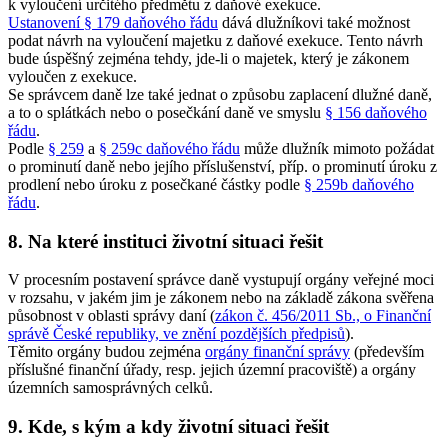
k vyloučení určitého předmětu z daňové exekuce.
Ustanovení § 179 daňového řádu
dává dlužníkovi také možnost
podat návrh na vyloučení majetku z daňové exekuce. Tento návrh
bude úspěšný zejména tehdy, jde-li o majetek, který je zákonem
vyloučen z exekuce.
Se správcem daně lze také jednat o způsobu zaplacení dlužné daně,
a to o splátkách nebo o posečkání daně ve smyslu
§ 156 daňového
řádu
.
Podle
§ 259
a
§ 259c daňového řádu
může dlužník mimoto požádat
o prominutí daně nebo jejího příslušenství, příp. o prominutí úroku z
prodlení nebo úroku z posečkané částky podle
§ 259b daňového
řádu
.
8. Na které instituci životní situaci řešit
V procesním postavení správce daně vystupují orgány veřejné moci
v rozsahu, v jakém jim je zákonem nebo na základě zákona svěřena
působnost v oblasti správy daní (
zákon č. 456/2011 Sb., o Finanční
správě České republiky, ve znění pozdějších předpisů
).
Těmito orgány budou zejména
orgány finanční správy
(především
příslušné finanční úřady, resp. jejich územní pracoviště) a orgány
územních samosprávných celků.
9. Kde, s kým a kdy životní situaci řešit