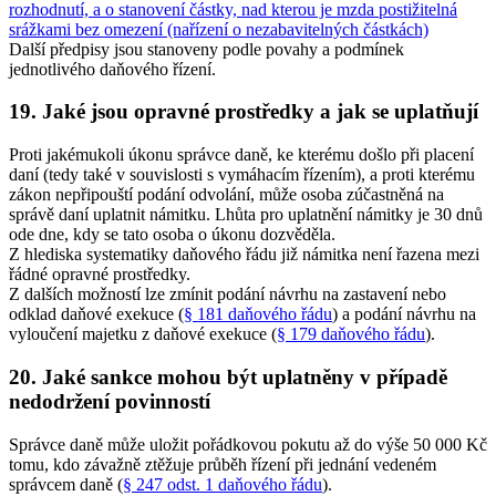
rozhodnutí, a o stanovení částky, nad kterou je mzda postižitelná
srážkami bez omezení (nařízení o nezabavitelných částkách)
Další předpisy jsou stanoveny podle povahy a podmínek
jednotlivého daňového řízení.
19. Jaké jsou opravné prostředky a jak se uplatňují
Proti jakémukoli úkonu správce daně, ke kterému došlo při placení
daní (tedy také v souvislosti s vymáhacím řízením), a proti kterému
zákon nepřipouští podání odvolání, může osoba zúčastněná na
správě daní uplatnit námitku. Lhůta pro uplatnění námitky je 30 dnů
ode dne, kdy se tato osoba o úkonu dozvěděla.
Z hlediska systematiky daňového řádu již námitka není řazena mezi
řádné opravné prostředky.
Z dalších možností lze zmínit podání návrhu na zastavení nebo
odklad daňové exekuce (
§ 181 daňového řádu
) a podání návrhu na
vyloučení majetku z daňové exekuce (
§ 179 daňového řádu
).
20. Jaké sankce mohou být uplatněny v případě
nedodržení povinností
Správce daně může uložit pořádkovou pokutu až do výše 50 000 Kč
tomu, kdo závažně ztěžuje průběh řízení při jednání vedeném
správcem daně (
§ 247 odst. 1 daňového řádu
).