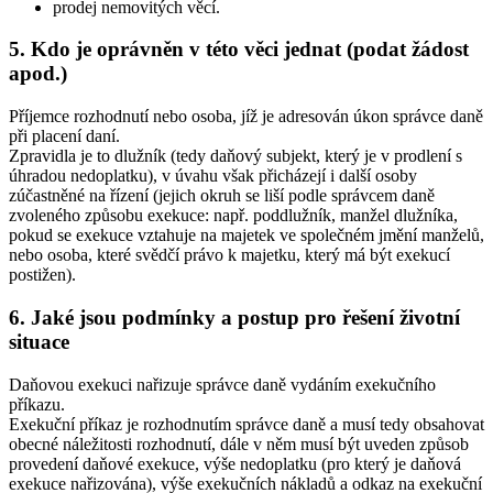
prodej nemovitých věcí.
5. Kdo je oprávněn v této věci jednat (podat žádost
apod.)
Příjemce rozhodnutí nebo osoba, jíž je adresován úkon správce daně
při placení daní.
Zpravidla je to dlužník (tedy daňový subjekt, který je v prodlení s
úhradou nedoplatku), v úvahu však přicházejí i další osoby
zúčastněné na řízení (jejich okruh se liší podle správcem daně
zvoleného způsobu exekuce: např. poddlužník, manžel dlužníka,
pokud se exekuce vztahuje na majetek ve společném jmění manželů,
nebo osoba, které svědčí právo k majetku, který má být exekucí
postižen).
6. Jaké jsou podmínky a postup pro řešení životní
situace
Daňovou exekuci nařizuje správce daně vydáním exekučního
příkazu.
Exekuční příkaz je rozhodnutím správce daně a musí tedy obsahovat
obecné náležitosti rozhodnutí, dále v něm musí být uveden způsob
provedení daňové exekuce, výše nedoplatku (pro který je daňová
exekuce nařizována), výše exekučních nákladů a odkaz na exekuční