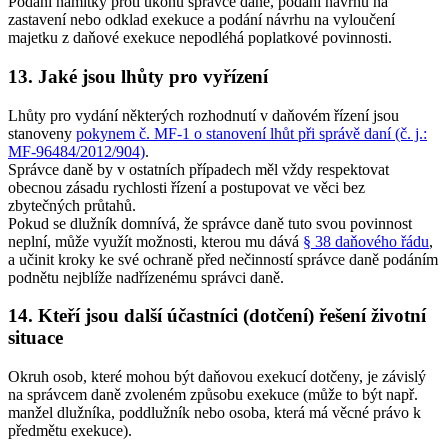
Podání námitky proti úkonu správce daně, podání návrhu na
zastavení nebo odklad exekuce a podání návrhu na vyloučení
majetku z daňové exekuce nepodléhá poplatkové povinnosti.
13. Jaké jsou lhůty pro vyřízení
Lhůty pro vydání některých rozhodnutí v daňovém řízení jsou
stanoveny
pokynem č. MF-1 o stanovení lhůt při správě daní (č. j.:
MF-96484/2012/904)
.
Správce daně by v ostatních případech měl vždy respektovat
obecnou zásadu rychlosti řízení a postupovat ve věci bez
zbytečných průtahů.
Pokud se dlužník domnívá, že správce daně tuto svou povinnost
neplní, může využít možnosti, kterou mu dává
§ 38 daňového řádu
,
a učinit kroky ke své ochraně před nečinností správce daně podáním
podnětu nejblíže nadřízenému správci daně.
14. Kteří jsou další účastníci (dotčení) řešení životní
situace
Okruh osob, které mohou být daňovou exekucí dotčeny, je závislý
na správcem daně zvoleném způsobu exekuce (může to být např.
manžel dlužníka, poddlužník nebo osoba, která má věcné právo k
předmětu exekuce).