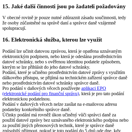
15. Jaké další činnosti jsou po žadateli požadovány
V obecné rovině je pouze nutné zdůraznit zásadu součinnosti, tedy
že osoby zúčastněné na správě daní a správce daně vzájemně
spolupracují.
16. Elektronická služba, kterou lze využít
Podání lze učinit datovou zprávou, která je opatřena uznávaným
elektronickým podpisem, nebo která je odeslána prostřednictvím
datové schránky, nebo s ověřenou identitou podatele způsobem,
kterým se lze přihlásit do jeho datové schránky.
Podání, které je učiněno prostřednictvím datové zprávy s využitím
dálkového přístupu, se přijímá na technickém zařízení správce daně
nebo prostřednictvím datové schránky správce daně.
Pro podání v daňových věcech používejte
aplikaci EPO
(elektronické podání pro finanční správu)
, která je pro tato podání
elektronickou podatelnou.
Podání v daňových věcech nelze zasílat na e-mailovou adresu
podatelny konkrétního správce daně.
Účinky podání má rovněž úkon učiněný vůči správci daně za
použití datové zprávy bez uznávaného elektronického podpisu nebo
za použití jiných přenosových technik, které je správce daně
způsobilý přijmout, pokud je toto podání do 5 dnů ode dne, kdy