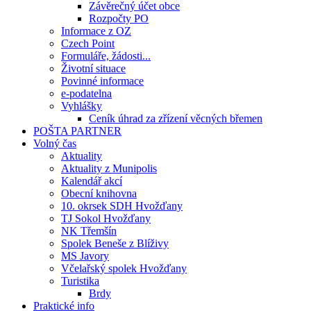
Závěrečný účet obce
Rozpočty PO
Informace z OZ
Czech Point
Formuláře, žádosti...
Životní situace
Povinné informace
e-podatelna
Vyhlášky
Ceník úhrad za zřízení věcných břemen
POŠTA PARTNER
Volný čas
Aktuality
Aktuality z Munipolis
Kalendář akcí
Obecní knihovna
10. okrsek SDH Hvožďany
TJ Sokol Hvožďany
NK Třemšín
Spolek Beneše z Blíživy
MS Javory
Včelařský spolek Hvožďany
Turistika
Brdy
Praktické info