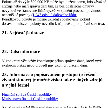
Pokuta až do výše 500 000 Kč může být uložena tomu, kdo závažně
ztěžuje nebo maří správu daní tím, že bez dostatečné omluvy
nevyhoví ve stanovené lhůtě výzvě ke splnění procesní povinnosti
nepeněžité povahy (
§ 247 odst. 2 daňového řádu
).
Pořádkovou pokutu je možné ukládat i opakovaně, pokud
dosavadní uložení pokuty nevedlo k nápravě a protiprávní stav trvá.
21. Nejčastější dotazy
22. Další informace
V konkrétní věci vždy kontaktujte přímo správce daně, který vydal
exekuční příkaz nebo provedl jiný úkon při placení daní.
23. Informace o popisovaném postupu (o řešení
životní situace) je možné získat také z jiných zdrojů
a v jiné formě
Finanční správa České republiky
Ministerstvo financí České republiky