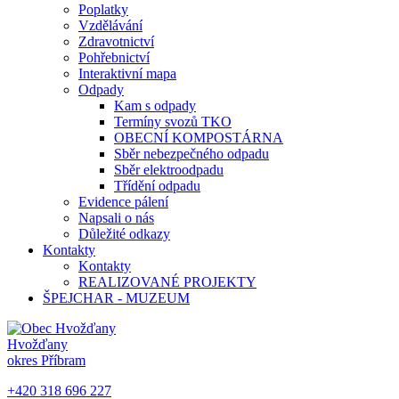
Poplatky
Vzdělávání
Zdravotnictví
Pohřebnictví
Interaktivní mapa
Odpady
Kam s odpady
Termíny svozů TKO
OBECNÍ KOMPOSTÁRNA
Sběr nebezpečného odpadu
Sběr elektroodpadu
Třídění odpadu
Evidence pálení
Napsali o nás
Důležité odkazy
Kontakty
Kontakty
REALIZOVANÉ PROJEKTY
ŠPEJCHAR - MUZEUM
Hvožďany
okres Příbram
+420 318 696 227