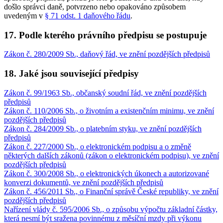
došlo správci daně, potvrzeno nebo opakováno způsobem
uvedeným v
§ 71 odst. 1 daňového řádu
.
17. Podle kterého právního předpisu se postupuje
Zákon č. 280/2009 Sb., daňový řád, ve znění pozdějších předpisů
18. Jaké jsou související předpisy
Zákon č. 99/1963 Sb., občanský soudní řád, ve znění pozdějších
předpisů
Zákon č. 110/2006 Sb., o životním a existenčním minimu, ve znění
pozdějších předpisů
Zákon č. 284/2009 Sb., o platebním styku, ve znění pozdějších
předpisů
Zákon č. 227/2000 Sb., o elektronickém podpisu a o změně
některých dalších zákonů (zákon o elektronickém podpisu), ve znění
pozdějších předpisů
Zákon č. 300/2008 Sb., o elektronických úkonech a autorizované
konverzi dokumentů, ve znění pozdějších předpisů
Zákon č. 456/2011 Sb., o Finanční správě České republiky, ve znění
pozdějších předpisů
Nařízení vlády č. 595/2006 Sb., o způsobu výpočtu základní částky,
která nesmí být sražena povinnému z měsíční mzdy při výkonu