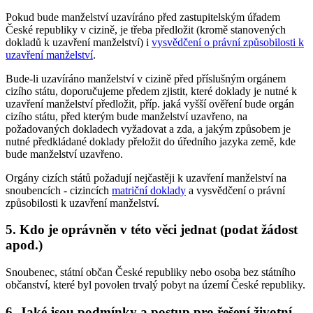
Pokud bude manželství uzavíráno před zastupitelským úřadem
České republiky v cizině, je třeba předložit (kromě stanovených
dokladů k uzavření manželství) i
vysvědčení o právní způsobilosti k
uzavření manželství
.
Bude-li uzavíráno manželství v cizině před příslušným orgánem
cizího státu, doporučujeme předem zjistit, které doklady je nutné k
uzavření manželství předložit, příp. jaká vyšší ověření bude orgán
cizího státu, před kterým bude manželství uzavřeno, na
požadovaných dokladech vyžadovat a zda, a jakým způsobem je
nutné předkládané doklady přeložit do úředního jazyka země, kde
bude manželství uzavřeno.
Orgány cizích států požadují nejčastěji k uzavření manželství na
snoubencích - cizincích
matriční doklady
a vysvědčení o právní
způsobilosti k uzavření manželství.
5. Kdo je oprávněn v této věci jednat (podat žádost
apod.)
Snoubenec, státní občan České republiky nebo osoba bez státního
občanství, které byl povolen trvalý pobyt na území České republiky.
6. Jaké jsou podmínky a postup pro řešení životní