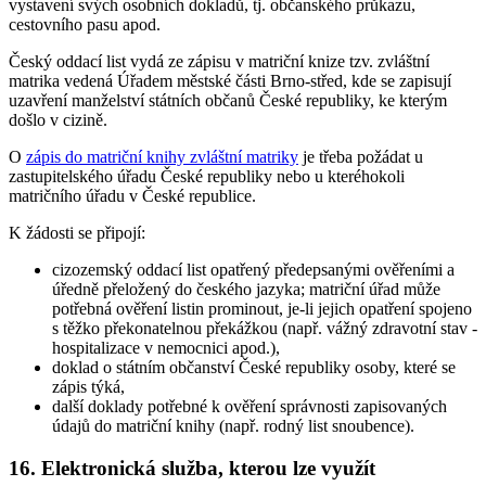
vystavení svých osobních dokladů, tj. občanského průkazu,
cestovního pasu apod.
Český oddací list vydá ze zápisu v matriční knize tzv. zvláštní
matrika vedená Úřadem městské části Brno-střed, kde se zapisují
uzavření manželství státních občanů České republiky, ke kterým
došlo v cizině.
O
zápis do matriční knihy zvláštní matriky
je třeba požádat u
zastupitelského úřadu České republiky nebo u kteréhokoli
matričního úřadu v České republice.
K žádosti se připojí:
cizozemský oddací list opatřený předepsanými ověřeními a
úředně přeložený do českého jazyka; matriční úřad může
potřebná ověření listin prominout, je-li jejich opatření spojeno
s těžko překonatelnou překážkou (např. vážný zdravotní stav -
hospitalizace v nemocnici apod.),
doklad o státním občanství České republiky osoby, které se
zápis týká,
další doklady potřebné k ověření správnosti zapisovaných
údajů do matriční knihy (např. rodný list snoubence).
16. Elektronická služba, kterou lze využít