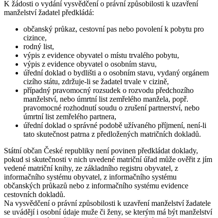
K žádosti o vydání vysvědčení o právní způsobilosti k uzavření
manželství žadatel předkládá:
občanský průkaz, cestovní pas nebo povolení k pobytu pro
cizince,
rodný list,
výpis z evidence obyvatel o místu trvalého pobytu,
výpis z evidence obyvatel o osobním stavu,
úřední doklad o bydlišti a o osobním stavu, vydaný orgánem
cizího státu, zdržuje-li se žadatel trvale v cizině,
případný pravomocný rozsudek o rozvodu předchozího
manželství, nebo úmrtní list zemřelého manžela, popř.
pravomocné rozhodnutí soudu o zrušení partnerství, nebo
úmrtní list zemřelého partnera,
úřední doklad o správné podobě užívaného příjmení, není-li
tato skutečnost patrna z předložených matričních dokladů.
Státní občan České republiky není povinen předkládat doklady,
pokud si skutečnosti v nich uvedené matriční úřad může ověřit z jím
vedené matriční knihy, ze základního registru obyvatel, z
informačního systému obyvatel, z informačního systému
občanských průkazů nebo z informačního systému evidence
cestovních dokladů.
Na vysvědčení o právní způsobilosti k uzavření manželství žadatele
se uvádějí i osobní údaje muže či ženy, se kterým má být manželství