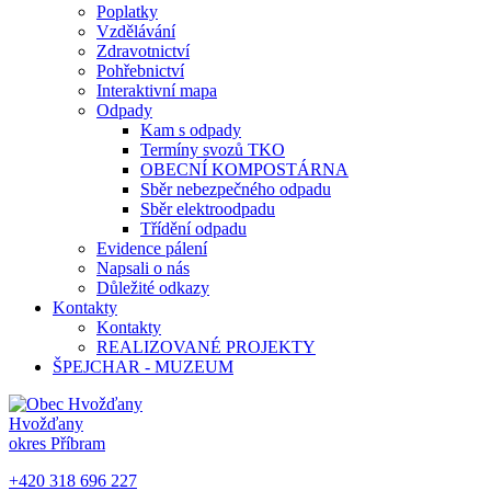
Poplatky
Vzdělávání
Zdravotnictví
Pohřebnictví
Interaktivní mapa
Odpady
Kam s odpady
Termíny svozů TKO
OBECNÍ KOMPOSTÁRNA
Sběr nebezpečného odpadu
Sběr elektroodpadu
Třídění odpadu
Evidence pálení
Napsali o nás
Důležité odkazy
Kontakty
Kontakty
REALIZOVANÉ PROJEKTY
ŠPEJCHAR - MUZEUM
Hvožďany
okres Příbram
+420 318 696 227