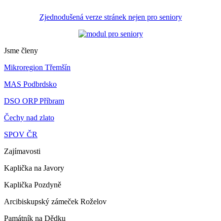
Zjednodušená verze stránek nejen pro seniory
Jsme členy
Mikroregion Třemšín
MAS Podbrdsko
DSO ORP Příbram
Čechy nad zlato
SPOV ČR
Zajímavosti
Kaplička na Javory
Kaplička Pozdyně
Arcibiskupský zámeček Roželov
Památník na Dědku