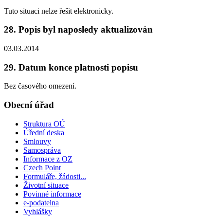
Tuto situaci nelze řešit elektronicky.
28. Popis byl naposledy aktualizován
03.03.2014
29. Datum konce platnosti popisu
Bez časového omezení.
Obecní úřad
Struktura OÚ
Úřední deska
Smlouvy
Samospráva
Informace z OZ
Czech Point
Formuláře, žádosti...
Životní situace
Povinné informace
e-podatelna
Vyhlášky