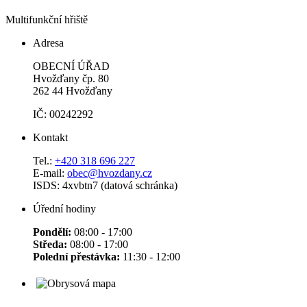
Multifunkční hřiště
Adresa
OBECNÍ ÚŘAD
Hvožďany čp. 80
262 44 Hvožďany
IČ: 00242292
Kontakt
Tel.:
+420 318 696 227
E-mail:
obec@hvozdany.cz
ISDS: 4xvbtn7 (datová schránka)
Úřední hodiny
Pondělí:
08:00 - 17:00
Středa:
08:00 - 17:00
Polední přestávka:
11:30 - 12:00