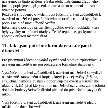
uzavřeno; za tímto účelem je třeba sdělit matričnímu úřadu jeho
jméno, popř. jména, příjmení, datum a místo narození a místo
trvalého pobytu.
Požádá-li snoubenec o vydání vysvědčení o právní způsobilosti k
uzavření manželství prostřednictvím zmocněnce, musí být jeho
podpis na plné moci úředně ověřen.
Informace o postupu při zajištění vyššího ověření dokladů, které
byly vydány matričními úřady v České republice, poskytne na
žádost kterýkoli matriční úřad.
11. Jaké jsou potřebné formuláře a kde jsou k
dispozici
Pro písemnou žádost o vydání vysvědčení o právní způsobilosti k
uzavření manželství nejsou předepsané formuláře stanoveny.
Vysvědčení o právní způsobilosti k uzavření manželství se vydává
na závazně stanoveném tiskopisu, který je vícejazyčný (čeština,
angličtina, němčina, ruština); doporučujeme ověřit u příslušného
úřadu v cizině, před kterým bude manželství uzavřeno, zda u tohoto
dokladu bude vyžadován úřední překlad do příslušného jazyka či
nikoli.
Vysvědčení o právní způsobilosti k uzavření manželství platí 6
měsíců ode dne jeho vydání.