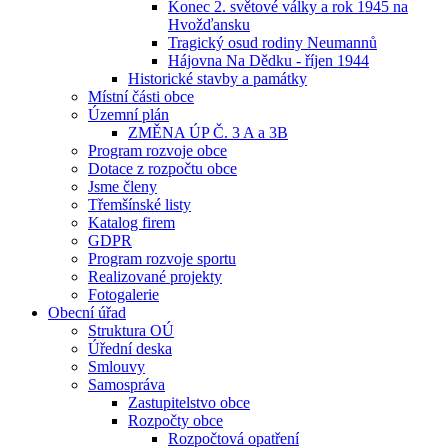
Konec 2. světové války a rok 1945 na
Hvožďansku
Tragický osud rodiny Neumannů
Hájovna Na Dědku - říjen 1944
Historické stavby a památky
Místní části obce
Územní plán
ZMĚNA ÚP Č. 3 A a 3B
Program rozvoje obce
Dotace z rozpočtu obce
Jsme členy
Třemšínské listy
Katalog firem
GDPR
Program rozvoje sportu
Realizované projekty
Fotogalerie
Obecní úřad
Struktura OÚ
Úřední deska
Smlouvy
Samospráva
Zastupitelstvo obce
Rozpočty obce
Rozpočtová opatření