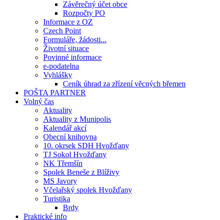
Závěrečný účet obce
Rozpočty PO
Informace z OZ
Czech Point
Formuláře, žádosti...
Životní situace
Povinné informace
e-podatelna
Vyhlášky
Ceník úhrad za zřízení věcných břemen
POŠTA PARTNER
Volný čas
Aktuality
Aktuality z Munipolis
Kalendář akcí
Obecní knihovna
10. okrsek SDH Hvožďany
TJ Sokol Hvožďany
NK Třemšín
Spolek Beneše z Blíživy
MS Javory
Včelařský spolek Hvožďany
Turistika
Brdy
Praktické info