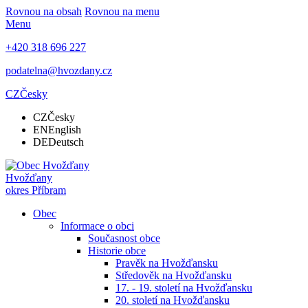
Rovnou na obsah
Rovnou na menu
Menu
+420 318 696 227
podatelna@hvozdany.cz
CZ
Česky
CZ
Česky
EN
English
DE
Deutsch
Hvožďany
okres Příbram
Obec
Informace o obci
Současnost obce
Historie obce
Pravěk na Hvožďansku
Středověk na Hvožďansku
17. - 19. století na Hvožďansku
20. století na Hvožďansku