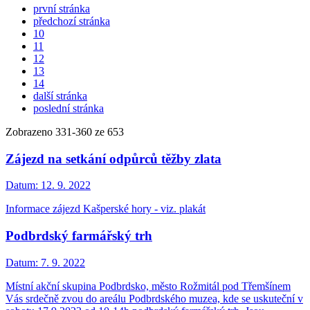
první stránka
předchozí stránka
10
11
12
13
14
další stránka
poslední stránka
Zobrazeno
331
-
360
ze 653
Zájezd na setkání odpůrců těžby zlata
Datum:
12. 9. 2022
Informace zájezd Kašperské hory - viz. plakát
Podbrdský farmářský trh
Datum:
7. 9. 2022
Místní akční skupina Podbrdsko, město Rožmitál pod Třemšínem
Vás srdečně zvou do areálu Podbrdského muzea, kde se uskuteční v