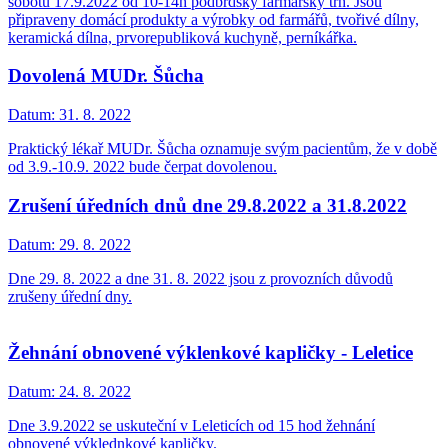
sobotu 17.9.2022 od 10-14h podbrdský farmářský trh. Jsou
připraveny domácí produkty a výrobky od farmářů, tvořivé dílny,
keramická dílna, prvorepubliková kuchyně, perníkářka.
Dovolená MUDr. Šůcha
Datum:
31. 8. 2022
Praktický lékař MUDr. Šůcha oznamuje svým pacientům, že v době
od 3.9.-10.9. 2022 bude čerpat dovolenou.
Zrušení úředních dnů dne 29.8.2022 a 31.8.2022
Datum:
29. 8. 2022
Dne 29. 8. 2022 a dne 31. 8. 2022 jsou z provozních důvodů
zrušeny úřední dny.
Žehnání obnovené výklenkové kapličky - Leletice
Datum:
24. 8. 2022
Dne 3.9.2022 se uskuteční v Leleticích od 15 hod žehnání
obnovené výklednkové kapličky.