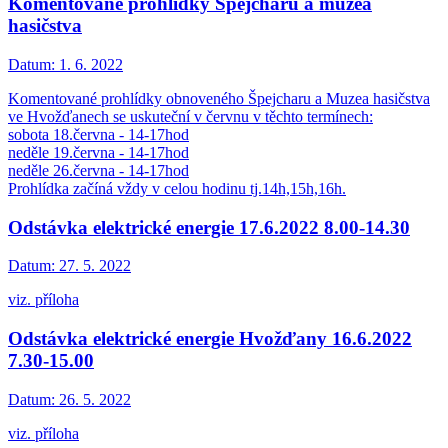
Komentované prohlídky Špejcharu a muzea
hasičstva
Datum:
1. 6. 2022
Komentované prohlídky obnoveného Špejcharu a Muzea hasičstva
ve Hvožďanech se uskuteční v červnu v těchto termínech:
sobota 18.června - 14-17hod
neděle 19.června - 14-17hod
neděle 26.června - 14-17hod
Prohlídka začíná vždy v celou hodinu tj.14h,15h,16h.
Odstávka elektrické energie 17.6.2022 8.00-14.30
Datum:
27. 5. 2022
viz. příloha
Odstávka elektrické energie Hvožďany 16.6.2022
7.30-15.00
Datum:
26. 5. 2022
viz. příloha