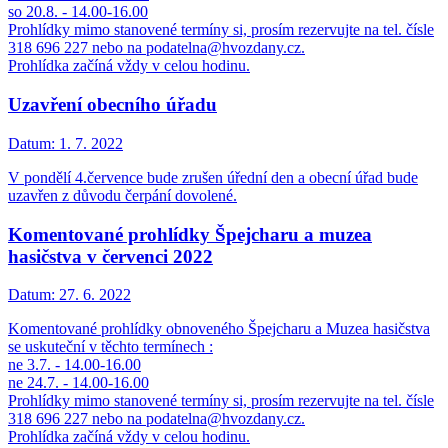
so 20.8. - 14.00-16.00
Prohlídky mimo stanovené termíny si, prosím rezervujte na tel. čísle
318 696 227 nebo na podatelna@hvozdany.cz.
Prohlídka začíná vždy v celou hodinu.
Uzavření obecního úřadu
Datum:
1. 7. 2022
V pondělí 4.července bude zrušen úřední den a obecní úřad bude
uzavřen z důvodu čerpání dovolené.
Komentované prohlídky Špejcharu a muzea
hasičstva v červenci 2022
Datum:
27. 6. 2022
Komentované prohlídky obnoveného Špejcharu a Muzea hasičstva
se uskuteční v těchto termínech :
ne 3.7. - 14.00-16.00
ne 24.7. - 14.00-16.00
Prohlídky mimo stanovené termíny si, prosím rezervujte na tel. čísle
318 696 227 nebo na podatelna@hvozdany.cz.
Prohlídka začíná vždy v celou hodinu.