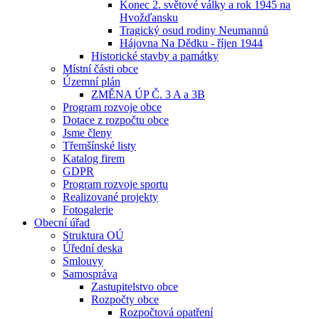
Konec 2. světové války a rok 1945 na
Hvožďansku
Tragický osud rodiny Neumannů
Hájovna Na Dědku - říjen 1944
Historické stavby a památky
Místní části obce
Územní plán
ZMĚNA ÚP Č. 3 A a 3B
Program rozvoje obce
Dotace z rozpočtu obce
Jsme členy
Třemšínské listy
Katalog firem
GDPR
Program rozvoje sportu
Realizované projekty
Fotogalerie
Obecní úřad
Struktura OÚ
Úřední deska
Smlouvy
Samospráva
Zastupitelstvo obce
Rozpočty obce
Rozpočtová opatření