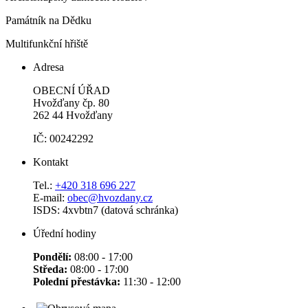
Památník na Dědku
Multifunkční hřiště
Adresa
OBECNÍ ÚŘAD
Hvožďany čp. 80
262 44 Hvožďany
IČ: 00242292
Kontakt
Tel.:
+420 318 696 227
E-mail:
obec@hvozdany.cz
ISDS: 4xvbtn7 (datová schránka)
Úřední hodiny
Pondělí:
08:00 - 17:00
Středa:
08:00 - 17:00
Polední přestávka:
11:30 - 12:00