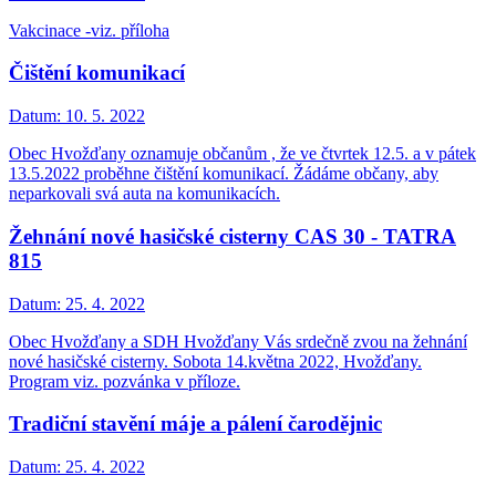
Vakcinace -viz. příloha
Čištění komunikací
Datum:
10. 5. 2022
Obec Hvožďany oznamuje občanům , že ve čtvrtek 12.5. a v pátek
13.5.2022 proběhne čištění komunikací. Žádáme občany, aby
neparkovali svá auta na komunikacích.
Žehnání nové hasičské cisterny CAS 30 - TATRA
815
Datum:
25. 4. 2022
Obec Hvožďany a SDH Hvožďany Vás srdečně zvou na žehnání
nové hasičské cisterny. Sobota 14.května 2022, Hvožďany.
Program viz. pozvánka v příloze.
Tradiční stavění máje a pálení čarodějnic
Datum:
25. 4. 2022