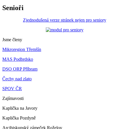
Senioři
Zjednodušená verze stránek nejen pro seniory
Jsme členy
Mikroregion Třemšín
MAS Podbrdsko
DSO ORP Příbram
Čechy nad zlato
SPOV ČR
Zajímavosti
Kaplička na Javory
Kaplička Pozdyně
Arcibiskupský zámeček Roželov