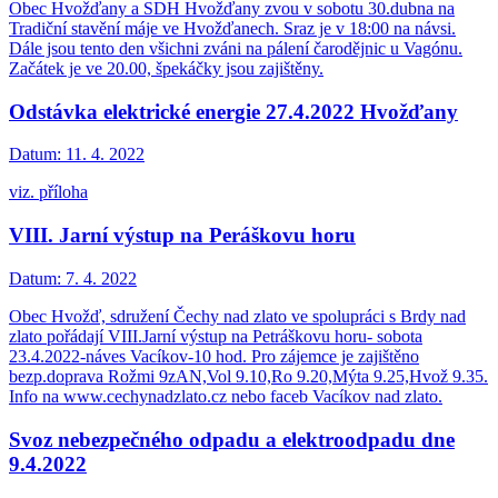
Obec Hvožďany a SDH Hvožďany zvou v sobotu 30.dubna na
Tradiční stavění máje ve Hvožďanech. Sraz je v 18:00 na návsi.
Dále jsou tento den všichni zváni na pálení čarodějnic u Vagónu.
Začátek je ve 20.00, špekáčky jsou zajištěny.
Odstávka elektrické energie 27.4.2022 Hvožďany
Datum:
11. 4. 2022
viz. příloha
VIII. Jarní výstup na Peráškovu horu
Datum:
7. 4. 2022
Obec Hvožď, sdružení Čechy nad zlato ve spolupráci s Brdy nad
zlato pořádají VIII.Jarní výstup na Petráškovu horu- sobota
23.4.2022-náves Vacíkov-10 hod. Pro zájemce je zajištěno
bezp.doprava Rožmi 9zAN,Vol 9.10,Ro 9.20,Mýta 9.25,Hvož 9.35.
Info na www.cechynadzlato.cz nebo faceb Vacíkov nad zlato.
Svoz nebezpečného odpadu a elektroodpadu dne
9.4.2022