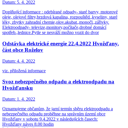
Datum:
5. 4. 2022
Doplňující informace : odebírané odpady- staré barvy, motorové
oleje, olejové filtry,brzdová kapalina, rozpouštěd.,kyseliny, staré
léky, zbytky zahradní chemie,olov.akubat.,monočl.,zářivky.
Elektroodpady- televize,monitory,počítače,drobné domácí
spotřeb.,lednice.Pytle se nesváží možno vozit do dvor
Odstávka elektrické energie 22.4.2022 Hvožďany,
část obce Roželov
Datum:
4. 4. 2022
viz. přiložená informace
Svoz nebezpečného odpadu a elektroodpadu na
Hvožďansku
Datum:
1. 4. 2022
Oznamujeme občanům, že jarní termín sběru elektroodpadu a
nebezpečného odpadu proběhne na správním území obce
Hvožďany v sobotu 9.4.2022 v následujících časech:
Hvožďany náves 8.00 hodin