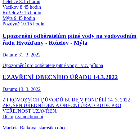
Leletice 8.15 hodin
Vacíkov 8.45 hodin
Roželov 9.15 hodin
Mýta 9.45 hodin
Pozdyně 10.15 hodin
Upozornění odběratelům pitné vody na vodovodním
řadu Hvožďany - Roželov - Mýta
Datum:
31. 3. 2022
Upozornění pro odběratele pitné vody - viz. příloha
UZAVŘENÍ OBECNÍHO ÚŘADU 14.3.2022
Datum:
13. 3. 2022
Z PROVOZNÍCH DŮVODŮ BUDE V PONDĚLÍ 14. 3. 2022
ZRUŠEN ÚŘEDNÍ DEN A OBECNÍ ÚŘAD BUDE PRO
VEŘEJNOST UZAVŘEN.
Děkuji za pochopení
Markéta Balková, starostka obce