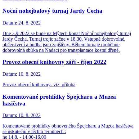
Noční nohejbalový turnaj Jardy Čecha
Datum:
24. 8. 2022
Dne 3.9.2022 se bude na Mýtech konat Noční nohejbalový turnaj
Jardy Čecha. Turnaj trojic začne v 18.30. Vstupné dobrovolné,
občerstvení a hudba jsou zajištěny. Během turnaje proběhne
dobrovolná sbírka na Nadaci pro transplantace kostní dřeně.
Provoz obecní knihovny září - říjen 2022
Datum:
10. 8. 2022
Provoz obecní knihovny- viz. příloha
Komentované prohlídky Špejcharu a Muzea
hasičstva
Datum:
10. 8. 2022
Komentované prohlídky obnoveného Špejcharu a Muzea hasičstva
se uskuteční v těchto termínech :
ne 14.8. - 14.00-16.00