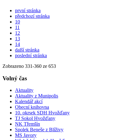
první stránka
předchozí stránka
10
11
12
13
14
další stránka
poslední stránka
Zobrazeno
331
-
360
ze 653
Volný čas
Aktuality
Aktuality z Munipolis
Kalendář akcí
Obecní knihovna
10. okrsek SDH Hvožďany
TJ Sokol Hvožďany
NK Třemšín
Spolek Beneše z Blíživy
MS Javory