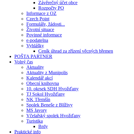
Závěrečný účet obce
Rozpočty PO
Informace z OZ
Czech Point
Formuláře, žádosti...
Životní situace
Povinné informace
e-podatelna
Vyhlášky
Ceník úhrad za zřízení věcných břemen
POŠTA PARTNER
Volný čas
Aktuality
Aktuality z Munipolis
Kalendář akcí
Obecní knihovna
10. okrsek SDH Hvožďany
TJ Sokol Hvožďany
NK Třemšín
Spolek Beneše z Blíživy
MS Javory
Včelařský spolek Hvožďany
Turistika
Brdy
Praktické info