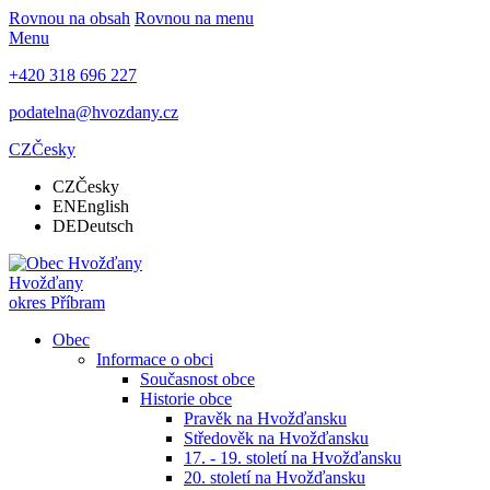
Rovnou na obsah
Rovnou na menu
Menu
+420 318 696 227
podatelna@hvozdany.cz
CZ
Česky
CZ
Česky
EN
English
DE
Deutsch
Hvožďany
okres Příbram
Obec
Informace o obci
Současnost obce
Historie obce
Pravěk na Hvožďansku
Středověk na Hvožďansku
17. - 19. století na Hvožďansku
20. století na Hvožďansku