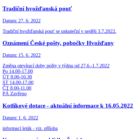
Tradiční hvožďanská pouť
Datum:
27. 6. 2022
Tradiční hvožďanská pouť se uskuteční v neděli 3.7.2022.
Oznámení České pošty, pobočky Hvožďany
Datum:
15. 6. 2022
Změna otevírací doby pošty v týdnu od 27.6.-1.7.2022
Po 14.00-17.00
ÚT 8.00-10.30
ST 14.00-17.00
ČT 8.00-11.00
PÁ Zavřeno
Kotlíkové dotace - aktuální informace k 16.05.2022
Datum:
1. 6. 2022
informací leták - viz. příloha