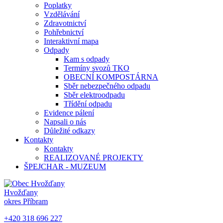
Poplatky
Vzdělávání
Zdravotnictví
Pohřebnictví
Interaktivní mapa
Odpady
Kam s odpady
Termíny svozů TKO
OBECNÍ KOMPOSTÁRNA
Sběr nebezpečného odpadu
Sběr elektroodpadu
Třídění odpadu
Evidence pálení
Napsali o nás
Důležité odkazy
Kontakty
Kontakty
REALIZOVANÉ PROJEKTY
ŠPEJCHAR - MUZEUM
Hvožďany
okres Příbram
+420 318 696 227